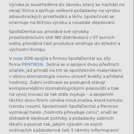
Výroba je soustředěna do závodu, který se nachází na
okraji Jičína a splňuje veškeré požadavky na výrobu
zdravotnických prostředků a léčiv. Společnost se
orientuje na štíhlou výrobu a neustálé zlepšování.
SpofaDental a.s. prodává své výrobky
prostřednictvím sítě 180 distributorů v 57 zemích
světa, převážná část produkce směřuje do střední a
východní Evropy.
V roce 2016 spojila s firmou SpofaDental a.s. síly
firma
PENTRON
. Jedná se o spojení dvou předních
značek, jež přináší na trh se spotřebním materiálem
v oboru stomatologie novou úroveň kvality a přidané
hodnoty. Zubní ordinace se postupně stávají
komplexnějšími stomatologickými pracovišti a tlak
na vývoj inovací se tak stále zvyšuje – a spojením
těchto dvou firem vznikla nová značka, která tomuto
trendu rozumí. Společnosti SpofaDental a Pentron
vyznávají heslo „hodnota převyšuje cenu“, snaží se
důkladně sledovat potřeby a požadavky zubních
lékařů a poznat tak, jakým výzvám ve svých
ordinacích každodenně čelí. S těmito informacemi