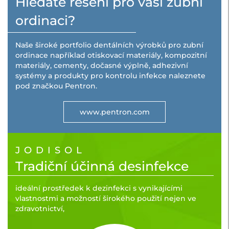
Hledáte řešení pro vaši zubní
Kontrola infekce
náhrady je základní
funkcí formovacích
Dezinfekční
ordinaci?
hmot
Zjisti Více
prostředky s
možnostmi
Zjisti Více
širokého použití ve
Naše široké portfolio dentálních výrobků pro zubní
zdravotnictví.
ordinace například otiskovací materiály, kompozitní
materiály, cementy, dočasné výplně, adhezivní
Zjisti Více
systémy a produkty pro kontrolu infekce naleznete
pod značkou Pentron.
www.pentron.com
JODISOL
Tradiční účinná desinfekce
ideální prostředek k dezinfekci s vynikajícími
vlastnostmi a možností širokého použití nejen ve
zdravotnictví,