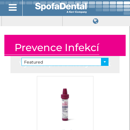
Prevence Infekcí
Vyberte produktový řádek
Featured