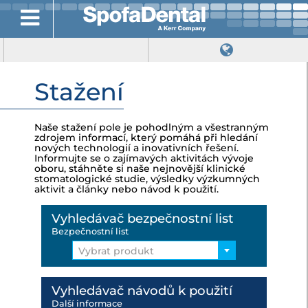
Stažení
Naše stažení pole je pohodlným a všestranným
zdrojem informací, který pomáhá při hledání
nových technologií a inovativních řešení.
Informujte se o zajímavých aktivitách vývoje
oboru, stáhněte si naše nejnovější klinické
stomatologické studie, výsledky výzkumných
aktivit a články nebo návod k použití.
Vyhledávač bezpečnostní list
Bezpečnostní list
Vybrat produkt
Vyhledávač návodů k použití
Další informace