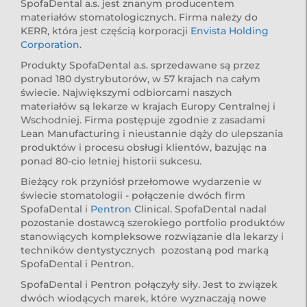
SpofaDental a.s. jest znanym producentem
materiałów stomatologicznych. Firma należy do
KERR, która jest częścią korporacji
Envista Holding
Corporation
.
Produkty SpofaDental a.s. sprzedawane są przez
ponad 180 dystrybutorów, w 57 krajach na całym
świecie. Największymi odbiorcami naszych
materiałów są lekarze w krajach Europy Centralnej i
Wschodniej. Firma postępuje zgodnie z zasadami
Lean Manufacturing i nieustannie dąży do ulepszania
produktów i procesu obsługi klientów, bazując na
ponad 80-cio letniej historii sukcesu.
Bieżący rok przyniósł przełomowe wydarzenie w
świecie stomatologii - połączenie dwóch firm
SpofaDental i
Pentron
Clinical. SpofaDental nadal
pozostanie dostawcą szerokiego portfolio produktów
stanowiących kompleksowe rozwiązanie dla lekarzy i
techników dentystycznych pozostaną pod marką
SpofaDental i Pentron.
SpofaDental i Pentron połączyły siły. Jest to związek
dwóch wiodących marek, które wyznaczają nowe