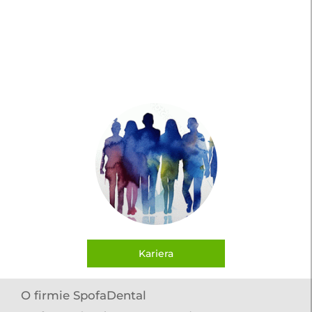
Szukamy entuzjastycznych i utalentowanych ludzi,
którzy chcą dołączyć do naszego dynamicznego i
innowacyjnego zespołu. U nas będziesz miał
możliwość rozwijać swoje umiejętności, uczyć się
nowych rzeczy i być częścią globalnej społeczności.
Kariera
O firmie SpofaDental